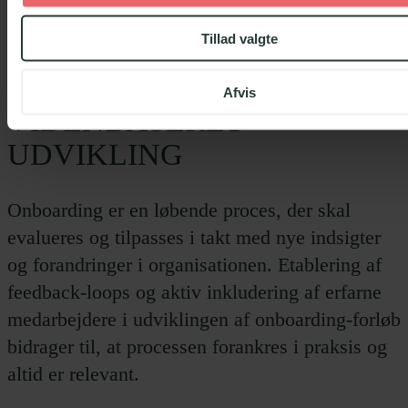
Tillad valgte
KONTINUERLIG
FORNYELSE OG
Afvis
VIDENBASERET
UDVIKLING
Onboarding er en løbende proces, der skal
evalueres og tilpasses i takt med nye indsigter
og forandringer i organisationen. Etablering af
feedback-loops og aktiv inkludering af erfarne
medarbejdere i udviklingen af onboarding-forløb
bidrager til, at processen forankres i praksis og
altid er relevant.