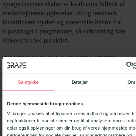
spørgeskemaer skaber et kvalitativt billede af
medarbejderens oplevelse. Ærlig feedback
identificerer styrker og eventuelle behov for
tilpasninger i programmet, så onboarding kan
videreudvikles proaktivt.
TYPISKE FALDGRUBER
OG HVORDAN DE
UNDGÅS
Samtykke
Detaljer
Om
Informationsmæthed
Denne hjemmeside bruger cookies
Overbelastning på kort tid risikerer at spænde
Vi bruger cookies til at tilpasse vores indhold og annoncer, til
dig funktioner til sociale medier og til at analysere vores trafi
ben for læring og tryghed. Prioriter derfor det
deler også oplysninger om din brug af vores hjemmeside me
væsentlige indledningsvis og gør brug af
partnere inden for sociale medier, annonceringspartnere og