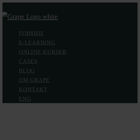
Skip
to
main
Menu
FORSIDE
content
E-LEARNING
ONLINE KURSER
CASES
BLOG
OM GRAPE
KONTAKT
ENG