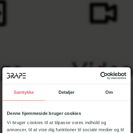
flere virkemidler, og er altid designet efter de
relevante læringsmål og formålet med kurset.
Ofte giver det mening af visualisere produktet
med grafik og forklaringer. Det kan også være
relevant at vise kundesituationer i form af cases,
hvor medarbejdere skal øve sig i den rette
rådgivning.
Et kursus kan som eksempel indeholde virkemidler
i form af:
Samtykke
Detaljer
Om
Almindelig grafik og animation der viser
kundesituationer og brug af produktet.
Denne hjemmeside bruger cookies
Video eller 3d-simuleringer af produktets
Vi bruger cookies til at tilpasse vores indhold og
karakteristika.
annoncer, til at vise dig funktioner til sociale medier og til