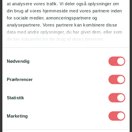
Og øvelser der træner virkelighedslignende
at analysere vores trafik. Vi deler også oplysninger om
kundesituationer.
din brug af vores hjemmeside med vores partnere inden
for sociale medier, annonceringspartnere og
analysepartnere. Vores partnere kan kombinere disse
Nedenfor kan du se et eksempel på, hvordan
data med andre oplysninger, du har givet dem, eller som
man kan bruge virkemidlerne i programmet
Rise
.
de har indsamlet fra din brug af deres tjenester.
Samtykkevalg
HVAD KUNNE ET KURSUS
Nødvendig
TYPISK HANDLE OM
?
Præferencer
Et
e-learning
kursus om produkttræning kan
handle om alle former for produkter, varemærker
Statistik
og firmaet bagved produktet. Typisk vil man
gerne fremhæve produktets særlige funktioner, og
Marketing
hvilke kunder der har særlig glæde af de