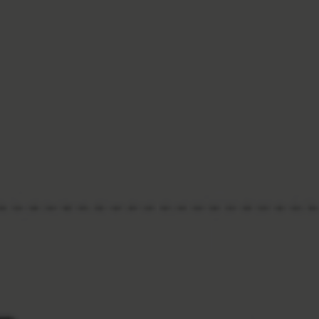
medarbejdere eller en underleverandør af et
produkt.
Med specifik viden om et produkts karakteristika
og fordele kan de:
Sælge det rigtige målrettet kundens behov.
Svare på kundens spørgsmål.
Fremstå troværdige i deres salg og
vejledning.
FORM
,
INDHOLD
OG
VIRKEMIDLER
Formen på kurset kan være en kombination af